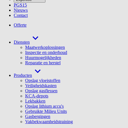
PGS15
Nieuws
Contact
Offerte
Diensten
Maatwerkoplossingen
Inspectie en onderhoud
Huurmogelijkheden
Reparatie en herstel
Producten
Opslag vloeistoffen
Veiligheidskasten
Opslag gasflessen
KCA-depots
Lekbakken
Opslag lithium accu's
Gebruikte Milieu Units
Gasbergingen
Vakbekwaamheidstraining