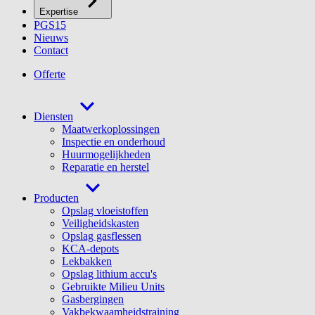
Expertise
PGS15
Nieuws
Contact
Offerte
Diensten
Maatwerkoplossingen
Inspectie en onderhoud
Huurmogelijkheden
Reparatie en herstel
Producten
Opslag vloeistoffen
Veiligheidskasten
Opslag gasflessen
KCA-depots
Lekbakken
Opslag lithium accu's
Gebruikte Milieu Units
Gasbergingen
Vakbekwaamheidstraining