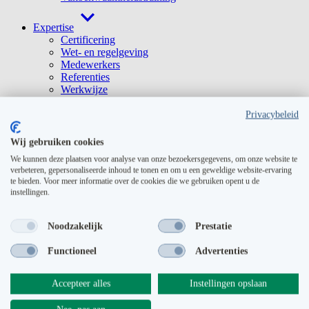
Expertise
Certificering
Wet- en regelgeving
Medewerkers
Referenties
Werkwijze
Smart Notes
PGS15
Privacybeleid
Nieuws
Contact
Wij gebruiken cookies
We kunnen deze plaatsen voor analyse van onze bezoekersgegevens, om onze website te
Home
verbeteren, gepersonaliseerde inhoud te tonen en om u een geweldige website-ervaring
Contact
te bieden. Voor meer informatie over de cookies die we gebruiken opent u de
instellingen.
Neem contact op
Noodzakelijk
Prestatie
Wij helpen u graag verder. Neem vrijblijvend via onderstaand
contactformulier contact op met één van onze deskundige adviseurs.
Functioneel
Advertenties
Anlag International BV
Accepteer alles
Instellingen opslaan