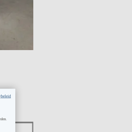
ybeleid
eden.