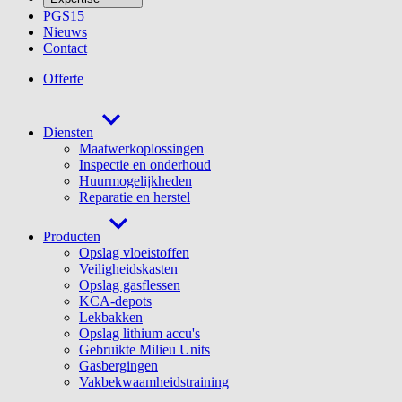
PGS15
Nieuws
Contact
Offerte
Diensten
Maatwerkoplossingen
Inspectie en onderhoud
Huurmogelijkheden
Reparatie en herstel
Producten
Opslag vloeistoffen
Veiligheidskasten
Opslag gasflessen
KCA-depots
Lekbakken
Opslag lithium accu's
Gebruikte Milieu Units
Gasbergingen
Vakbekwaamheidstraining