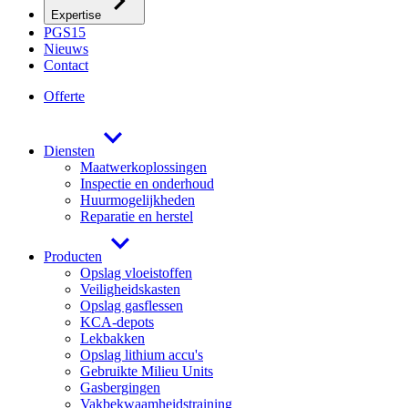
Expertise
PGS15
Nieuws
Contact
Offerte
Diensten
Maatwerkoplossingen
Inspectie en onderhoud
Huurmogelijkheden
Reparatie en herstel
Producten
Opslag vloeistoffen
Veiligheidskasten
Opslag gasflessen
KCA-depots
Lekbakken
Opslag lithium accu's
Gebruikte Milieu Units
Gasbergingen
Vakbekwaamheidstraining