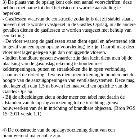
3) De plaats van de opslag kent ook een aantal voorschriften, deze
hebben met name tot doel het risico op warmte aanstraling te
beperken.
- Gasflessen waarvan de constructie zodanig is dat zij stabiel staan,
hoeven niet te worden vastgezet in de Gasfles Opslag, in alle andere
gevallen dienen de gasflessen te worden vastgezet met behulp van
een ketting.
- De vloer waarop de gasflessen staan dient egaal en afwaterend (dit
in geval van een open opslag voorziening) te zijn. Daarbij mag deze
vloer niet lager gelegen zijn dan omliggende vloeren.
- Indien brandbare gassen zwaarder zijn dan lucht dient men bij de
plaatsing van de gasopslag rekening te houden met
kelderopeningen, putten en straatkolken die in open verbinding
staan met de riolering. Tevens dient men rekening te houden met de
hoogte van de aanzuigopeningen van ventilatiesystemen. Deze mag
niet lager zijn dan 1,5 m boven het maaiveld ten opzichte van de
Gasfles Opslag.
- Bij de afbeeldingen ziet u onder meer een tabel met daarin de
afstanden van de opslagvoorziening tot de inrichtingsgrens/
bouwwerken van de in inrichting of brandbare objecten. (Bron PGS
15: 2011 versie 1.1)
4) De constructie van de opslagvoorziening dient van een
brandwerend materiaal te zijn.