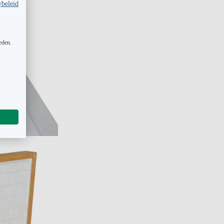
ybeleid
eden.