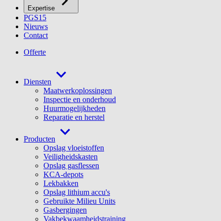
Expertise
PGS15
Nieuws
Contact
Offerte
Diensten
Maatwerkoplossingen
Inspectie en onderhoud
Huurmogelijkheden
Reparatie en herstel
Producten
Opslag vloeistoffen
Veiligheidskasten
Opslag gasflessen
KCA-depots
Lekbakken
Opslag lithium accu's
Gebruikte Milieu Units
Gasbergingen
Vakbekwaamheidstraining