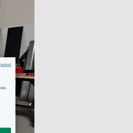
ybeleid
eden.