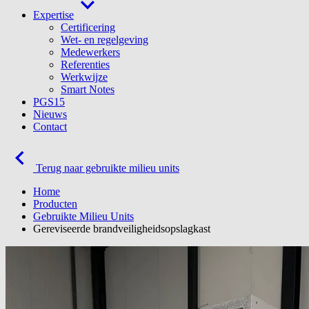
Expertise
Certificering
Wet- en regelgeving
Medewerkers
Referenties
Werkwijze
Smart Notes
PGS15
Nieuws
Contact
Terug naar gebruikte milieu units
Home
Producten
Gebruikte Milieu Units
Gereviseerde brandveiligheidsopslagkast