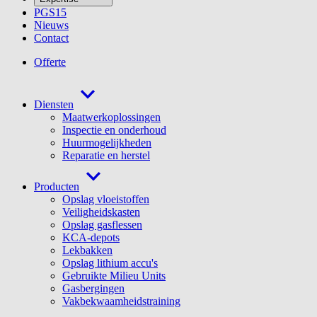
PGS15
Nieuws
Contact
Offerte
Diensten
Maatwerkoplossingen
Inspectie en onderhoud
Huurmogelijkheden
Reparatie en herstel
Producten
Opslag vloeistoffen
Veiligheidskasten
Opslag gasflessen
KCA-depots
Lekbakken
Opslag lithium accu's
Gebruikte Milieu Units
Gasbergingen
Vakbekwaamheidstraining