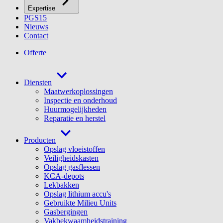
Expertise
PGS15
Nieuws
Contact
Offerte
Diensten
Maatwerkoplossingen
Inspectie en onderhoud
Huurmogelijkheden
Reparatie en herstel
Producten
Opslag vloeistoffen
Veiligheidskasten
Opslag gasflessen
KCA-depots
Lekbakken
Opslag lithium accu's
Gebruikte Milieu Units
Gasbergingen
Vakbekwaamheidstraining