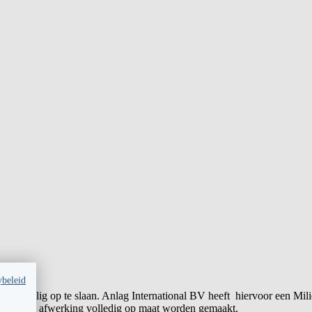
ybeleid
en veilig op te slaan. Anlag International BV heeft hiervoor een Milie
ndeling en afwerking volledig op maat worden gemaakt.