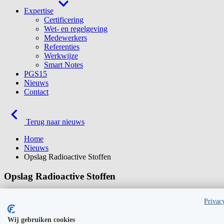
Expertise
Certificering
Wet- en regelgeving
Medewerkers
Referenties
Werkwijze
Smart Notes
PGS15
Nieuws
Contact
Terug naar nieuws
Home
Nieuws
Opslag Radioactive Stoffen
Opslag Radioactive Stoffen
Ede, 03 februari 2015
Privac
Volgens de CBRN-richtlijnen is het noodzakelijk om radioactieve bronn
Wij gebruiken cookies
de wensen van de gebruiker voldoet. Dit betekent dat de afmeting, i