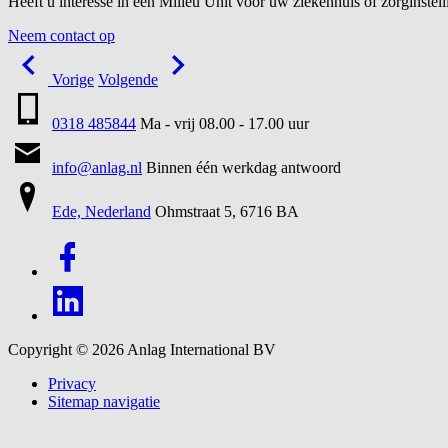
Heeft u interesse in een Milieu Unit voor uw ziekenhuis of zorginstel
Neem contact op
Vorige
Volgende
0318 485844
Ma - vrij 08.00 - 17.00 uur
info@anlag.nl
Binnen één werkdag antwoord
Ede, Nederland
Ohmstraat 5, 6716 BA
Copyright © 2026
Anlag International BV
Privacy
Sitemap navigatie