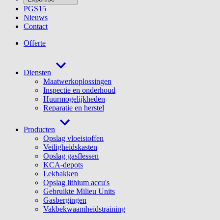
PGS15
Nieuws
Contact
Offerte
Diensten
Maatwerkoplossingen
Inspectie en onderhoud
Huurmogelijkheden
Reparatie en herstel
Producten
Opslag vloeistoffen
Veiligheidskasten
Opslag gasflessen
KCA-depots
Lekbakken
Opslag lithium accu's
Gebruikte Milieu Units
Gasbergingen
Vakbekwaamheidstraining