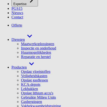
Expertise
PGS15
Nieuws
Contact
Offerte
Diensten
Maatwerkoplossingen
Inspectie en onderhoud
Huurmogelijkheden
Reparatie en herstel
Producten
Opslag vloeistoffen
Veiligheidskasten
Opslag gasflessen
KCA-depots
Lekbakken
Opslag lithium accu's
Gebruikte Milieu Units
Gasbergingen
Vakbekwaamheidstraining